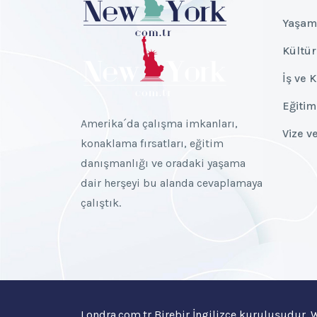
Yaşam
Kültür
İş ve 
Eğitim
Amerika´da çalışma imkanları,
Vize v
konaklama fırsatları, eğitim
danışmanlığı ve oradaki yaşama
dair herşeyi bu alanda cevaplamaya
çalıştık.
Londra.com.tr Birebir İngilizce kuruluşudur.