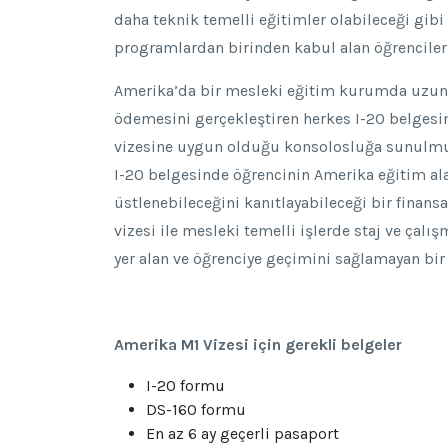
daha teknik temelli eğitimler olabileceği gibi 
programlardan birinden kabul alan öğrenciler
Amerika’da bir mesleki eğitim kurumda uzun 
ödemesini gerçekleştiren herkes I-20 belgesini
vizesine uygun olduğu konsolosluğa sunulmuş 
I-20 belgesinde öğrencinin Amerika eğitim al
üstlenebileceğini kanıtlayabileceği bir fina
vizesi ile mesleki temelli işlerde staj ve çal
yer alan ve öğrenciye geçimini sağlamayan 
Amerika M1 Vizesi için gerekli belgeler
I-20 formu
DS-160 formu
En az 6 ay geçerli pasaport