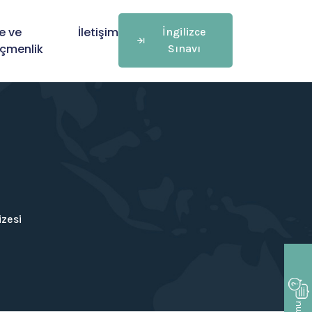
e ve
İletişim
İngilizce
çmenlik
Sınavı
zesi