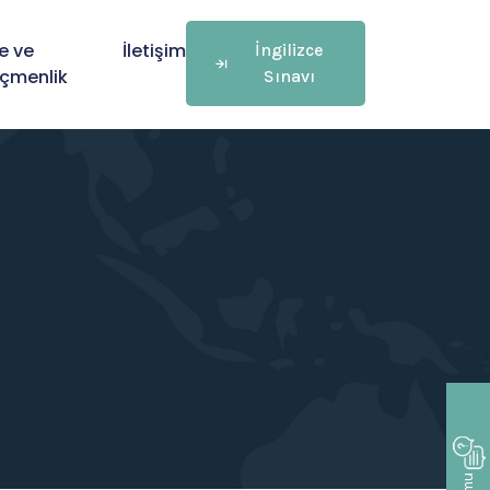
e ve
İletişim
İngilizce
çmenlik
Sınavı