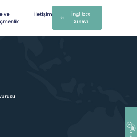
e ve
İletişim
İngilizce
çmenlik
Sınavı
vurusu