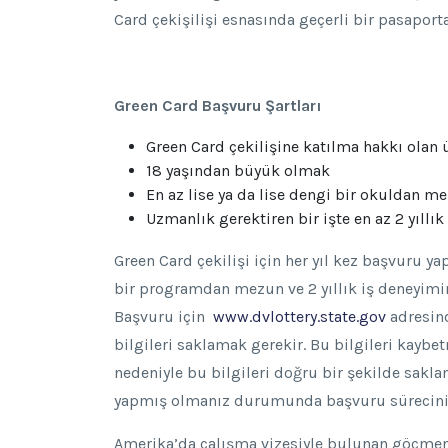
Card çekişilişi esnasında geçerli bir pasaport
Green Card Başvuru Şartları
Green Card çekilişine katılma hakkı olan 
18 yaşından büyük olmak
En az lise ya da lise dengi bir okuldan 
Uzmanlık gerektiren bir işte en az 2 yıllı
Green Card çekilişi için her yıl kez başvuru y
bir programdan mezun ve 2 yıllık iş deneyimin
Başvuru için
www.dvlottery.state.gov
adresind
bilgileri saklamak gerekir. Bu bilgileri ka
nedeniyle bu bilgileri doğru bir şekilde sakla
yapmış olmanız durumunda başvuru süreciniz g
Amerika’da çalışma vizesiyle bulunan göçmen