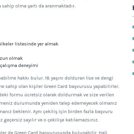
a sahip olma şartı da aranmaktadır.
ülkeler listesinde yer almak
mezun olmak
k çalışma deneyimi
apabilme hakkı bulur. 18 yaşını dolduran lise ve dengi
e sahip olan kişiler Green Card başvurusu yapabilirler.
eki formu ücretsiz olarak doldurmak ve size verilen
ybetmeniz durumunda yeniden talep edemeyecek olmanız
manız beklenir. Aynı çekiliş için birden fazla başvuru
eçersiz sayılır ve o çekilişe katılamazsınız.
ler de Green Card başvurusunda bulunabilir. Hali